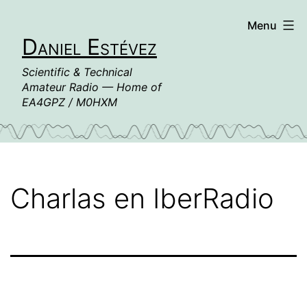
Skip
Menu
to
Daniel Estévez
content
Scientific & Technical
Amateur Radio — Home of
EA4GPZ / M0HXM
Charlas en IberRadio