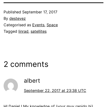
Published
September 17, 2017
By
destevez
Categorised as
Events
,
Space
Tagged
linrad
,
satellites
2 comments
albert
September 22, 2017 at 23:38 UTC
HI Daniel ! My knowledge of (your muy rapido hi)