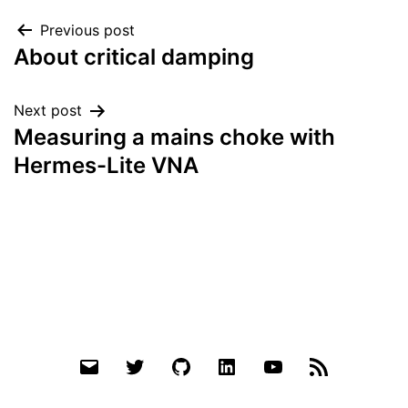
Post
Previous post
About critical damping
navigation
Next post
Measuring a mains choke with
Hermes-Lite VNA
Email
Twitter
Github
LinkedIn
YouTube
RSS